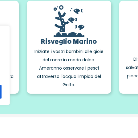
ort
Risveglio Marino
i. Un
Iniziate i vostri bambini alle gioie
Di
del mare in modo dolce.
salva
 al
Ameranno osservare i pesci
o
picco
na gita
attraverso l'acqua limpida del
e.
Golfo.
vostre domande sul Kayak i