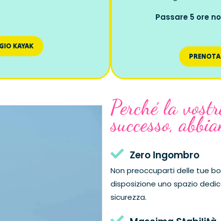
Passare 5 ore n
GIO KAYAK
PRENOTA
Perché la vostr
successo, abbia
Zero Ingombro
Non preoccuparti delle tue bo
disposizione uno spazio dedica
sicurezza.