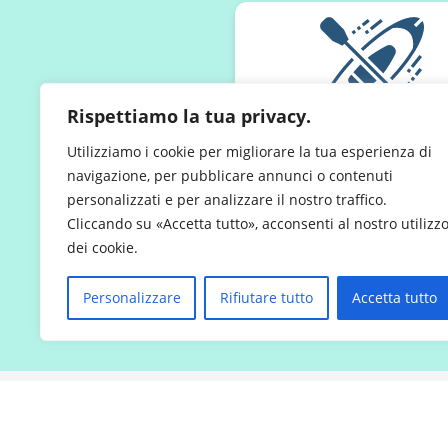
Rispettiamo la tua privacy.
Sicurezza e Comf
Utilizziamo i cookie per migliorare la tua esperienza di
I nostri kayak sono spazios
navigazione, per pubblicare annunci o contenuti
bambino piccolo può
personalizzati e per analizzare il nostro traffico.
accomodarsi facilmente
Cliccando su «Accetta tutto», acconsenti al nostro utilizz
dei cookie.
centro, tra due adulti, per u
rassicurante e divertent
Personalizzare
Rifiutare tutto
Accetta tutto
FAQ - Le 