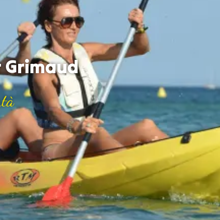
t Grimaud
rtà