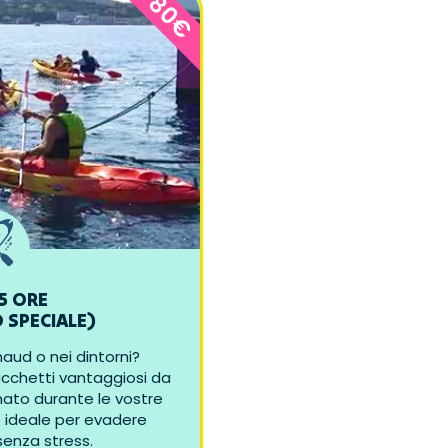
80€
5 ORE
 SPECIALE)
maud o nei dintorni?
acchetti vantaggiosi da
onato durante le vostre
e ideale per evadere
enza stress.