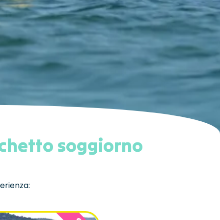
cchetto soggiorno
perienza: