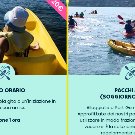
20€
O ORARIO
PACCHI 
(SOGGIORNO
a gita o un'iniziazione in
 con amici.
Alloggiate a Port Gri
Approfittate dei nostri p
one 1 ora
utilizzare in modo frazi
vacanze. È la soluzion
regolarmente s