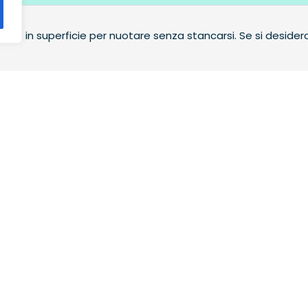
zato in superficie per nuotare senza stancarsi. Se si deside
OMANDE FREQUENTI
CONTATTO
Ci trovate