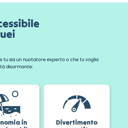
essibile
quei
 tu sia un nuotatore esperto o che tu voglia
ità disarmante:
nomia in
Divertimento