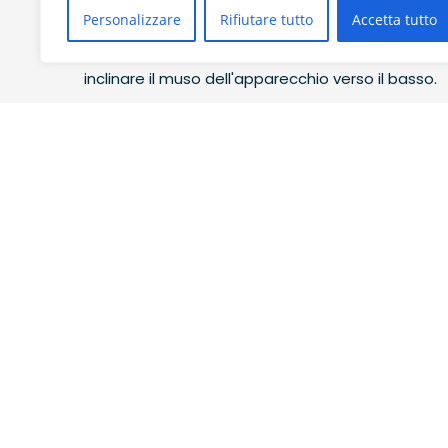
Personalizzare
Rifiutare tutto
Accetta tutto
Assolutamente no!
Lo scooter può essere utiliz
inclinare il muso dell'apparecchio verso il basso.
Si può usare in più persone?
Qual è la profondità d'uso?
SCOPRI I NOSTRI PACCHETTI
D
CONTATTACI