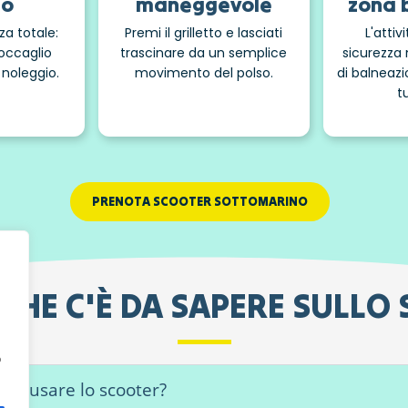
so
maneggevole
zona 
za totale:
Premi il grilletto e lasciati
L'attiv
occaglio
trascinare da un semplice
sicurezza 
 noleggio.
movimento del polso.
di balneazi
t
PRENOTA SCOOTER SOTTOMARINO
 CHE C'È DA SAPERE SULL
o
er usare lo scooter?