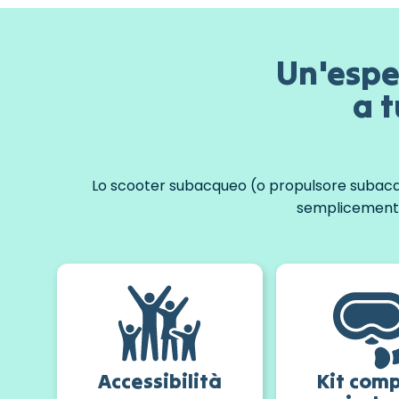
Un'espe
a t
Lo scooter subacqueo (o propulsore subacque
semplicemente 
Accessibilità
Kit com