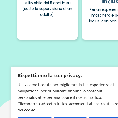
inclu
Utilizzabile dai 5 anni in su
(sotto la supervisione di un
Per un'esperien
adulto).
maschera e b
inclusi con ogni
Rispettiamo la tua privacy.
FAQ - TUTTO QUELLO
Utilizziamo i cookie per migliorare la tua esperienza di
navigazione, per pubblicare annunci o contenuti
personalizzati e per analizzare il nostro traffico.
Cliccando su «Accetta tutto», acconsenti al nostro utilizz
dei cookie.
È necessario essere un buon subacqueo p