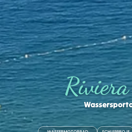
Riviera
Wassersportak
WASSERMOTORRAD
SCHLEPPBOJE