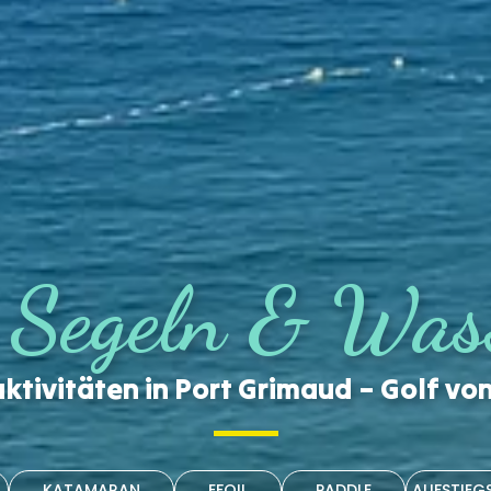
 Segeln & Was
tivitäten in Port Grimaud – Golf vo
KATAMARAN
EFOIL
PADDLE
AUFSTIEG